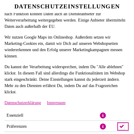
betreiben. Technisch essenzielle Cookies werden zwingend benötigt,
DATENSCHUTZEINSTELLUNGEN
SPRACHE ÄNDERN
damit bei Deinem Besuch unseres Webshops auch alles funktioniert. Je
DE
nach Funktion können Daten auch an Diensteanbieter zur
Weiterverarbeitung weitergegeben werden. Einige Anbieter übermitteln
Daten auch außerhalb der EU.
Wir nutzen Google Maps im Onlineshop. Außerdem setzen wir
Marketing-Cookies ein, damit wir Dich auf unseren Webshopseiten
wiedererkennen und den Erfolg unserer Marketingkampagnen messen
können.
TUNA SPICY
Du kannst der Verarbeitung widersprechen, indem Du "Alle ablehnen"
klickst. In diesem Fall sind allerdings die Funktionalitäten im Webshop
stark eingeschränkt. Deine Einstellungen kannst du jederzeit ändern.
Mehr zu den Diensten erfährst Du, indem Du auf das Fragezeichen
klickst.
Datenschutzerklärung
Impressum
Essenziell
Präferenzen