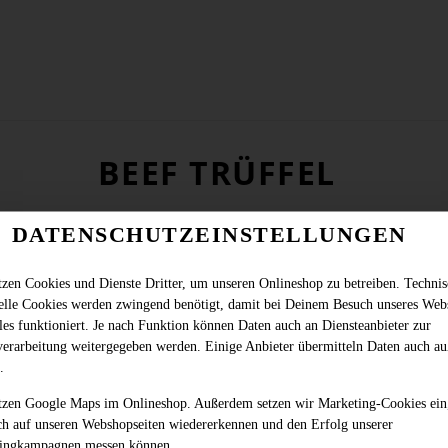
BEEF TRÜFFEL
DATENSCHUTZEINSTELLUNGEN
tzen Cookies und Dienste Dritter, um unseren Onlineshop zu betreiben. Techni
ielle Cookies werden zwingend benötigt, damit bei Deinem Besuch unseres Web
les funktioniert. Je nach Funktion können Daten auch an Diensteanbieter zur
verarbeitung weitergegeben werden. Einige Anbieter übermitteln Daten auch au
.
tzen Google Maps im Onlineshop. Außerdem setzen wir Marketing-Cookies ein
ch auf unseren Webshopseiten wiedererkennen und den Erfolg unserer
ingkampagnen messen können.