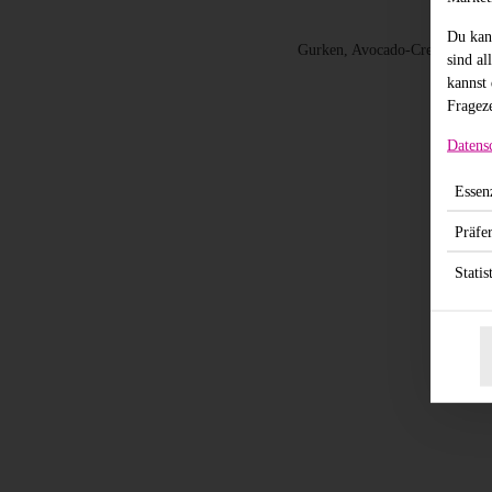
Du kan
Gurken, Avocado-Creme, gebacke
sind al
kannst 
Frageze
Datens
Essenz
Präfe
Statis