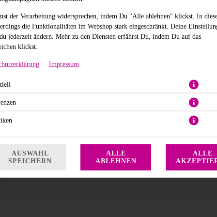
nst der Verarbeitung widersprechen, indem Du "Alle ablehnen" klickst. In dies
ne Garnele, flambiertes Rinderfilet, Trüffel-Ponzu-Mayonnaise und frischer Tr
lerdings die Funktionalitäten im Webshop stark eingeschränkt. Deine Einstellu
du jederzeit ändern. Mehr zu den Diensten erfährst Du, indem Du auf das
18,90 € *
ichen klickst.
chutzerklärung
Impressum
* Die Preise können nach Auswahl des Stores variieren.
iell
renzen
tiken
AUSWAHL
ALLE
ALLE
SPEICHERN
ABLEHNEN
AKZEPTIE