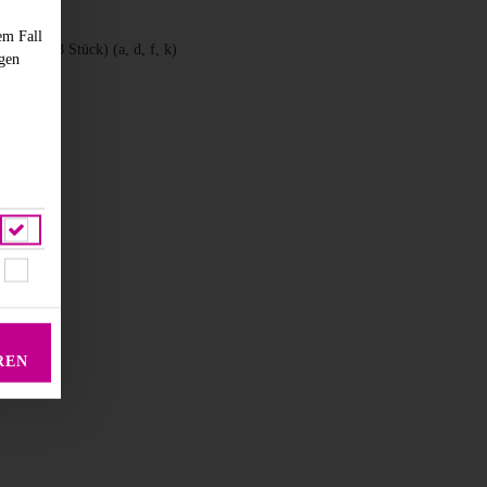
em Fall
üffel (8 Stück) (a, d, f, k)
ngen
REN