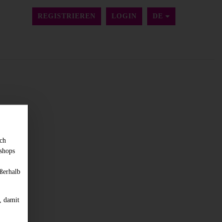
SPRACHE ÄNDER
REGISTRIEREN
LOGIN
DE
sch
shops
ßerhalb
, damit