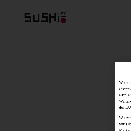
Wir nu
essenz
auch al
Weiter
der EU
Wir nu
wir Di
Market