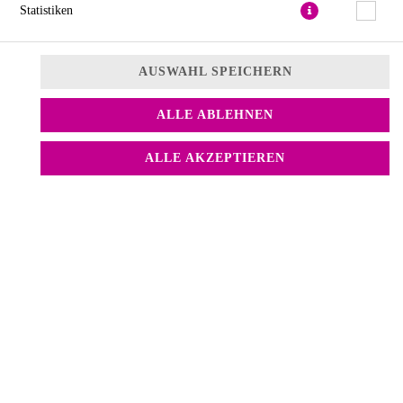
Statistiken
AUSWAHL SPEICHERN
ALLE ABLEHNEN
Lachs mit Thunfisch in einer Marinade, dazu gebackener Spargel.
Verziert mit Kimchi Sesam, Schnittlauch und Mango Sauce
ALLE AKZEPTIEREN
13,90 € *
* Die Preise können nach Auswahl des Stores variieren.
© 2026
Sushify Sushi Lieferservice
Impressum
Datenschutz
Datenschutzeinstellungen
Barrierefreiheit
AGB
Lieferdienstsoftware und Webshop von
SIDES