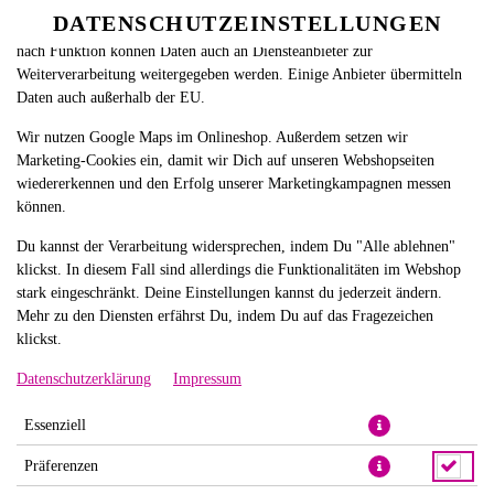
betreiben. Technisch essenzielle Cookies werden zwingend benötigt,
DATENSCHUTZEINSTELLUNGEN
SPRACHE ÄNDERN
damit bei Deinem Besuch unseres Webshops auch alles funktioniert. Je
DE
nach Funktion können Daten auch an Diensteanbieter zur
Weiterverarbeitung weitergegeben werden. Einige Anbieter übermitteln
Daten auch außerhalb der EU.
Wir nutzen Google Maps im Onlineshop. Außerdem setzen wir
Marketing-Cookies ein, damit wir Dich auf unseren Webshopseiten
wiedererkennen und den Erfolg unserer Marketingkampagnen messen
können.
UNIFY ROLLE
Du kannst der Verarbeitung widersprechen, indem Du "Alle ablehnen"
klickst. In diesem Fall sind allerdings die Funktionalitäten im Webshop
stark eingeschränkt. Deine Einstellungen kannst du jederzeit ändern.
Mehr zu den Diensten erfährst Du, indem Du auf das Fragezeichen
klickst.
Datenschutzerklärung
Impressum
Essenziell
Präferenzen