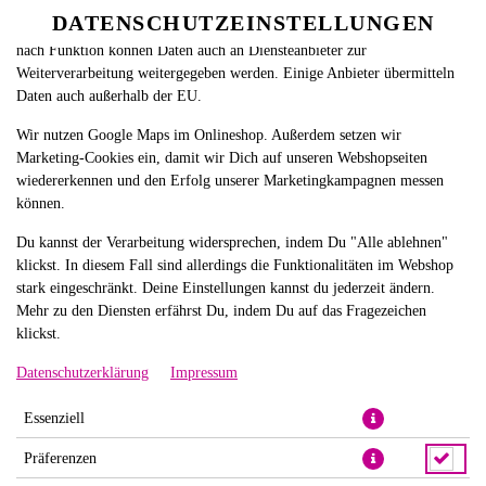
betreiben. Technisch essenzielle Cookies werden zwingend benötigt,
DATENSCHUTZEINSTELLUNGEN
SPRACHE ÄNDERN
damit bei Deinem Besuch unseres Webshops auch alles funktioniert. Je
DE
nach Funktion können Daten auch an Diensteanbieter zur
Weiterverarbeitung weitergegeben werden. Einige Anbieter übermitteln
Daten auch außerhalb der EU.
Wir nutzen Google Maps im Onlineshop. Außerdem setzen wir
Marketing-Cookies ein, damit wir Dich auf unseren Webshopseiten
wiedererkennen und den Erfolg unserer Marketingkampagnen messen
können.
TEMPURA GARNELEN NIGIRI
Du kannst der Verarbeitung widersprechen, indem Du "Alle ablehnen"
klickst. In diesem Fall sind allerdings die Funktionalitäten im Webshop
stark eingeschränkt. Deine Einstellungen kannst du jederzeit ändern.
Mehr zu den Diensten erfährst Du, indem Du auf das Fragezeichen
klickst.
Datenschutzerklärung
Impressum
Essenziell
Präferenzen