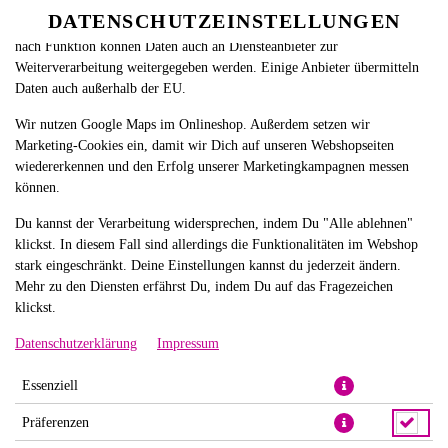
betreiben. Technisch essenzielle Cookies werden zwingend benötigt,
DATENSCHUTZEINSTELLUNGEN
SPRACHE ÄNDERN
damit bei Deinem Besuch unseres Webshops auch alles funktioniert. Je
DE
nach Funktion können Daten auch an Diensteanbieter zur
Weiterverarbeitung weitergegeben werden. Einige Anbieter übermitteln
Daten auch außerhalb der EU.
Wir nutzen Google Maps im Onlineshop. Außerdem setzen wir
Marketing-Cookies ein, damit wir Dich auf unseren Webshopseiten
wiedererkennen und den Erfolg unserer Marketingkampagnen messen
können.
TUNA TATAKI (12 STÜCK)
Du kannst der Verarbeitung widersprechen, indem Du "Alle ablehnen"
klickst. In diesem Fall sind allerdings die Funktionalitäten im Webshop
stark eingeschränkt. Deine Einstellungen kannst du jederzeit ändern.
Mehr zu den Diensten erfährst Du, indem Du auf das Fragezeichen
klickst.
Datenschutzerklärung
Impressum
Essenziell
Präferenzen