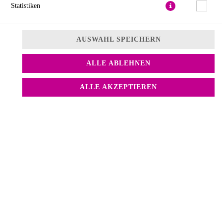
Statistiken
a,d,f,k
26,90 € *
AUSWAHL SPEICHERN
* Die Preise können nach Auswahl des Stores variieren.
ALLE ABLEHNEN
ALLE AKZEPTIEREN
© 2026
Sushify Sushi Lieferservice
Impressum
Datenschutz
Datenschutzeinstellungen
Barrierefreiheit
AGB
Lieferdienstsoftware und Webshop von
SIDES