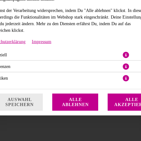
nst der Verarbeitung widersprechen, indem Du "Alle ablehnen" klickst. In dies
lerdings die Funktionalitäten im Webshop stark eingeschränkt. Deine Einstellu
du jederzeit ändern. Mehr zu den Diensten erfährst Du, indem Du auf das
ichen klickst.
chutzerklärung
Impressum
iell
mit Tobiko und Caviar, inklusive Sushi Reis
renzen
22,90 € *
tiken
* Die Preise können nach Auswahl des Stores variieren.
AUSWAHL
ALLE
ALLE
SPEICHERN
ABLEHNEN
AKZEPTIE