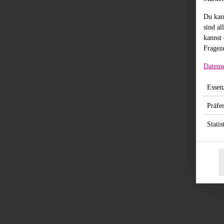
Du kan
sind al
kannst 
Frageze
Datens
Essenz
Präfe
Statis