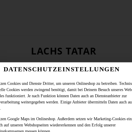
LACHS TATAR
DATENSCHUTZEINSTELLUNGEN
tzen Cookies und Dienste Dritter, um unseren Onlineshop zu betreiben. Techni
ielle Cookies werden zwingend benötigt, damit bei Deinem Besuch unseres Web
les funktioniert. Je nach Funktion können Daten auch an Diensteanbieter zur
verarbeitung weitergegeben werden. Einige Anbieter übermitteln Daten auch au
.
tzen Google Maps im Onlineshop. Außerdem setzen wir Marketing-Cookies ein
ch auf unseren Webshopseiten wiedererkennen und den Erfolg unserer
ingkampagnen messen können.