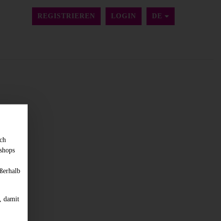
SPRACHE ÄNDER
REGISTRIEREN
LOGIN
DE
sch
shops
ßerhalb
, damit