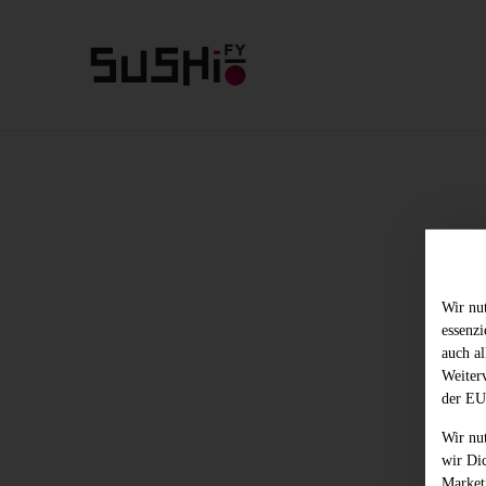
Wir nu
essenz
auch al
Weiter
der EU
Wir nu
wir Di
Market